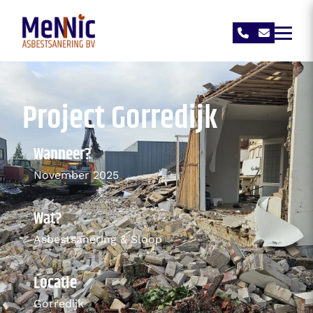
›
›
Projecten
Dubbele woning sloop &
asbestsanering
Mennic Asbestsanering
Project Gorredijk
Wanneer?
November 2025
Wat?
Asbestsanering & Sloop
Locatie
Gorredijk