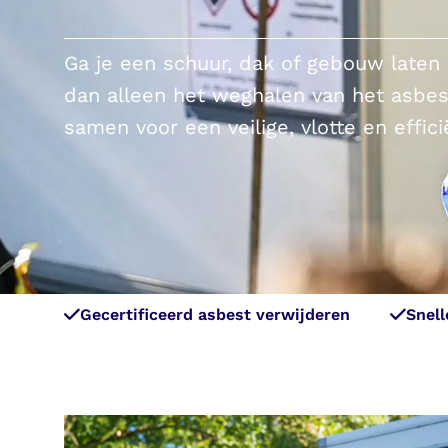
Ga je een schuur, dak of gebouw laten
dan alleen het weghalen van het asbe
samen voor een veilige, vlotte en effic
Gecertificeerd asbest verwijderen
Snell