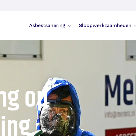
Asbestsanering
Sloopwerkzaamheden
ng op
ing