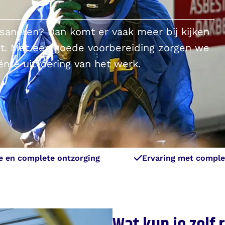
 saneren? Dan komt er vaak meer bij kijken
st. Met een goede voorbereiding zorgen we
iënte uitvoering van het werk.
e en complete ontzorging
Ervaring met comple