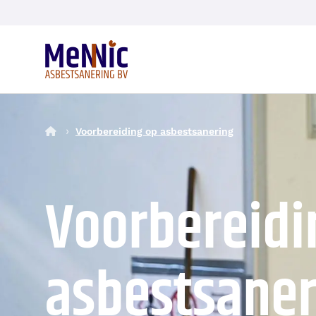
Mennic Asbestsanering
›
Voorbereiding op asbestsanering
Voorbereidi
asbestsaner