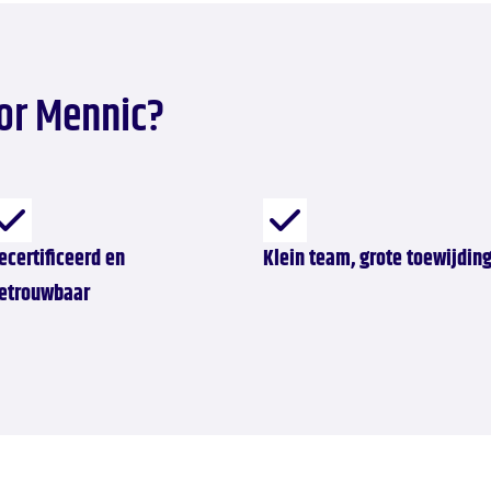
or Mennic?
ecertificeerd en
Klein team, grote toewijdin
etrouwbaar